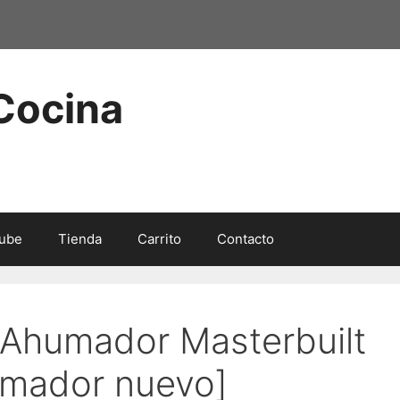
 Cocina
ube
Tienda
Carrito
Contacto
 Ahumador Masterbuilt
umador nuevo]