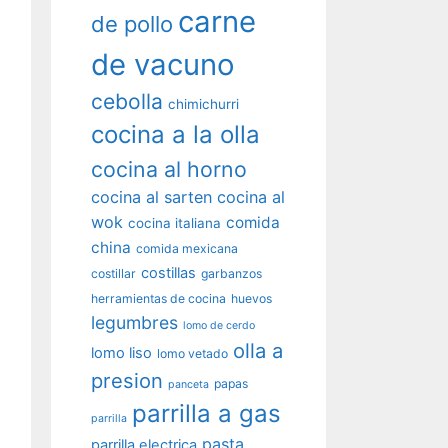
carne
de pollo
de vacuno
cebolla
chimichurri
cocina a la olla
cocina al horno
cocina al sarten
cocina al
wok
comida
cocina italiana
china
comida mexicana
costillas
costillar
garbanzos
herramientas de cocina
huevos
legumbres
lomo de cerdo
olla a
lomo liso
lomo vetado
presion
papas
panceta
parrilla a gas
parrilla
pasta
parrilla electrica