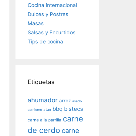
Cocina internacional
Dulces y Postres
Masas
Salsas y Encurtidos
Tips de cocina
Etiquetas
ahumador
arroz
asado
bbq
bistecs
atun
carnicero
carne
carne a la parrilla
de cerdo
carne