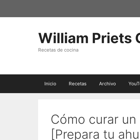
Saltar
al
contenido
William Priets
Recetas de cocina
Inicio
Recetas
Archivo
YouT
Cómo curar un
[Prepara tu ah