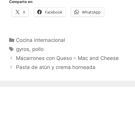
Comparte en:
X
Facebook
WhatsApp
Categorías
Cocina internacional
Etiquetas
gyros
,
pollo
Macarrones con Queso – Mac and Cheese
Pasta de atún y crema horneada