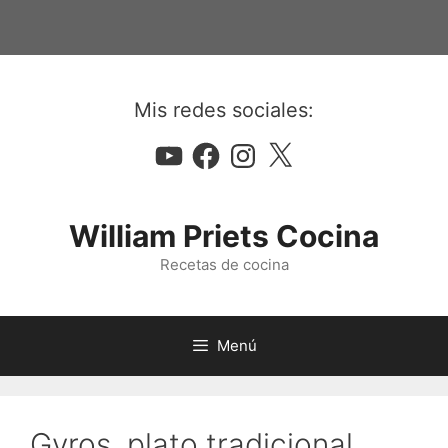
Saltar
al
contenido
Mis redes sociales:
YouTube
Facebook
Instagram
X
William Priets Cocina
Recetas de cocina
Menú
Gyros, plato tradicional