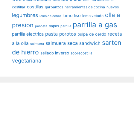
costillas
costillar
garbanzos
herramientas de cocina
huevos
olla a
legumbres
lomo liso
lomo vetado
lomo de cerdo
parrilla a gas
presion
papas
panceta
parrilla
pasta
porotos
receta
parrilla electrica
pulpa de cerdo
sarten
salmuera seca
a la olla
sandwich
salmuera
de hierro
sellado inverso
sobrecostilla
vegetariana