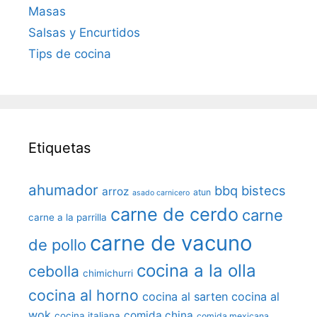
Masas
Salsas y Encurtidos
Tips de cocina
Etiquetas
ahumador
bbq
bistecs
arroz
atun
asado carnicero
carne de cerdo
carne
carne a la parrilla
carne de vacuno
de pollo
cocina a la olla
cebolla
chimichurri
cocina al horno
cocina al sarten
cocina al
wok
comida china
cocina italiana
comida mexicana