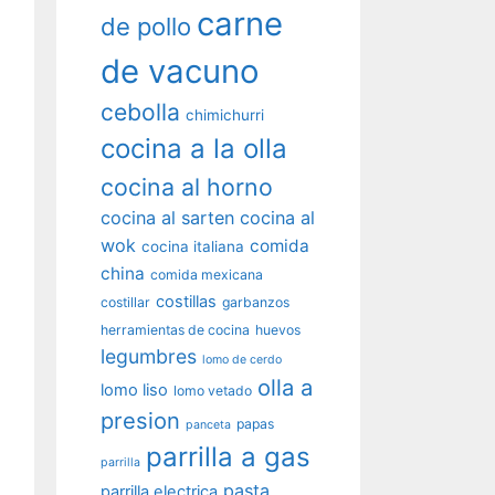
carne
de pollo
de vacuno
cebolla
chimichurri
cocina a la olla
cocina al horno
cocina al sarten
cocina al
wok
comida
cocina italiana
china
comida mexicana
costillas
costillar
garbanzos
herramientas de cocina
huevos
legumbres
lomo de cerdo
olla a
lomo liso
lomo vetado
presion
papas
panceta
parrilla a gas
parrilla
pasta
parrilla electrica