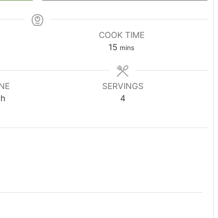
COOK TIME
minutes
15
mins
INE
SERVINGS
sh
4