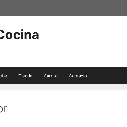
 Cocina
ube
Tienda
Carrito
Contacto
or