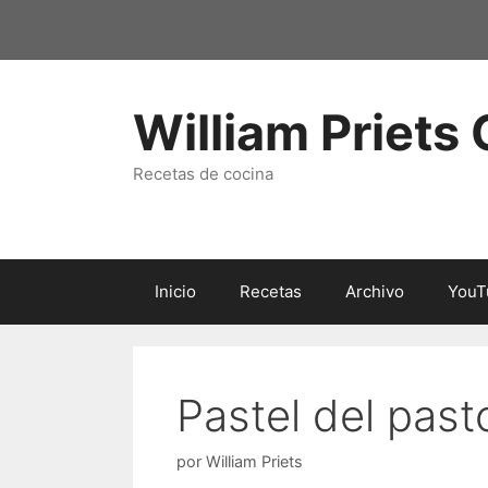
Saltar
al
contenido
William Priets
Recetas de cocina
Inicio
Recetas
Archivo
YouT
Pastel del past
por
William Priets