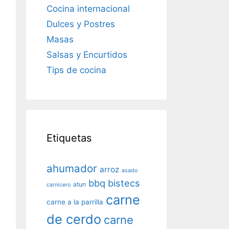
Cocina internacional
Dulces y Postres
Masas
Salsas y Encurtidos
Tips de cocina
Etiquetas
ahumador
arroz
asado
bbq
bistecs
atun
carnicero
carne
carne a la parrilla
de cerdo
carne