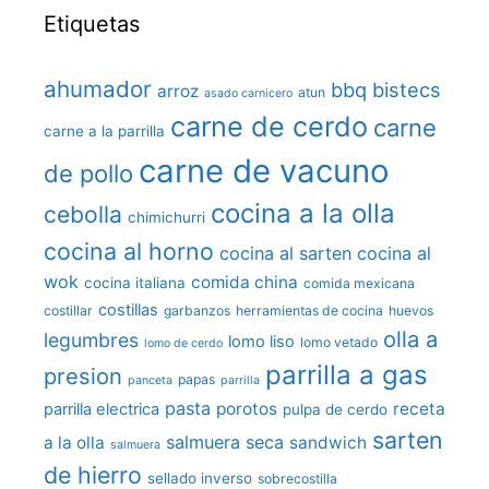
Etiquetas
ahumador
bbq
bistecs
arroz
atun
asado carnicero
carne de cerdo
carne
carne a la parrilla
carne de vacuno
de pollo
cocina a la olla
cebolla
chimichurri
cocina al horno
cocina al sarten
cocina al
wok
comida china
cocina italiana
comida mexicana
costillas
costillar
garbanzos
herramientas de cocina
huevos
olla a
legumbres
lomo liso
lomo vetado
lomo de cerdo
parrilla a gas
presion
papas
panceta
parrilla
pasta
porotos
receta
parrilla electrica
pulpa de cerdo
sarten
salmuera seca
a la olla
sandwich
salmuera
de hierro
sellado inverso
sobrecostilla