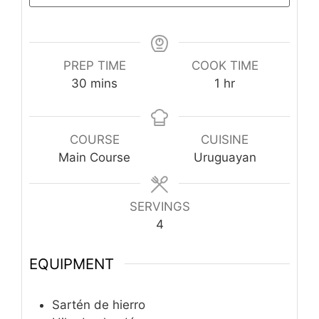
PREP TIME
COOK TIME
minutes
hour
30
mins
1
hr
COURSE
CUISINE
Main Course
Uruguayan
SERVINGS
4
EQUIPMENT
Sartén de hierro