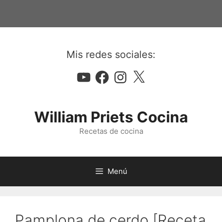
Saltar
al
contenido
Mis redes sociales:
YouTube
Facebook
Instagram
X
William Priets Cocina
Recetas de cocina
Menú
Pamplona de cerdo [Receta