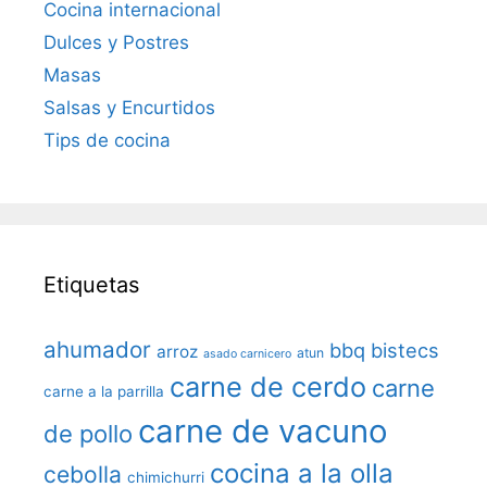
Cocina internacional
Dulces y Postres
Masas
Salsas y Encurtidos
Tips de cocina
Etiquetas
ahumador
bbq
bistecs
arroz
atun
asado carnicero
carne de cerdo
carne
carne a la parrilla
carne de vacuno
de pollo
cocina a la olla
cebolla
chimichurri