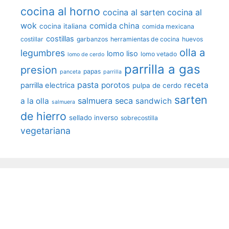
cocina al horno
cocina al sarten
cocina al
wok
comida china
cocina italiana
comida mexicana
costillas
costillar
garbanzos
herramientas de cocina
huevos
olla a
legumbres
lomo liso
lomo vetado
lomo de cerdo
parrilla a gas
presion
papas
panceta
parrilla
pasta
porotos
receta
parrilla electrica
pulpa de cerdo
sarten
salmuera seca
a la olla
sandwich
salmuera
de hierro
sellado inverso
sobrecostilla
vegetariana