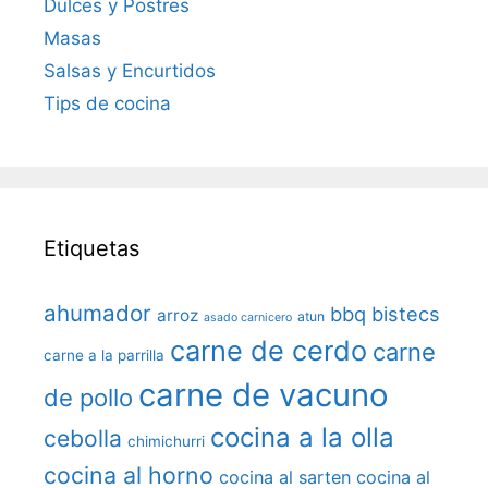
Dulces y Postres
Masas
Salsas y Encurtidos
Tips de cocina
Etiquetas
ahumador
bbq
bistecs
arroz
atun
asado carnicero
carne de cerdo
carne
carne a la parrilla
carne de vacuno
de pollo
cocina a la olla
cebolla
chimichurri
cocina al horno
cocina al sarten
cocina al