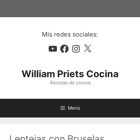
Saltar
al
contenido
Mis redes sociales:
YouTube
Facebook
Instagram
X
William Priets Cocina
Recetas de cocina
Menú
Lentejas con Bruselas