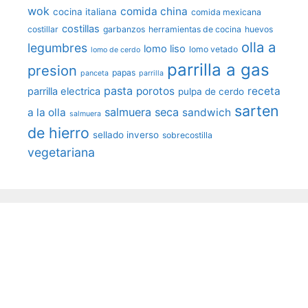
wok
comida china
cocina italiana
comida mexicana
costillas
costillar
garbanzos
herramientas de cocina
huevos
olla a
legumbres
lomo liso
lomo vetado
lomo de cerdo
parrilla a gas
presion
papas
panceta
parrilla
pasta
porotos
receta
parrilla electrica
pulpa de cerdo
sarten
salmuera seca
a la olla
sandwich
salmuera
de hierro
sellado inverso
sobrecostilla
vegetariana