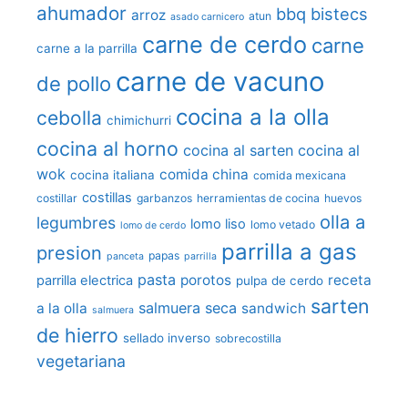
ahumador
bbq
bistecs
arroz
atun
asado carnicero
carne de cerdo
carne
carne a la parrilla
carne de vacuno
de pollo
cocina a la olla
cebolla
chimichurri
cocina al horno
cocina al sarten
cocina al
wok
comida china
cocina italiana
comida mexicana
costillas
costillar
garbanzos
herramientas de cocina
huevos
olla a
legumbres
lomo liso
lomo vetado
lomo de cerdo
parrilla a gas
presion
papas
panceta
parrilla
pasta
porotos
receta
parrilla electrica
pulpa de cerdo
sarten
salmuera seca
a la olla
sandwich
salmuera
de hierro
sellado inverso
sobrecostilla
vegetariana