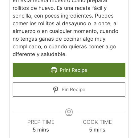
En esta receta muestro cómo preparar
rollitos de huevo. Es una receta fácil y
sencilla, con pocos ingredientes. Puedes
comer los rollitos al desayuno o la once, al
almuerzo o en cualquier momento, cuando
no tengas ganas de cocinar algo muy
complicado, o cuando quieras comer algo
diferente y saludable.
Print Recipe
Pin Recipe
PREP TIME
COOK TIME
minutes
minutes
5
mins
5
mins