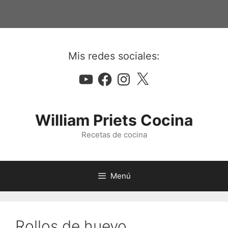
Saltar
al
contenido
Mis redes sociales:
YouTube
Facebook
Instagram
X
William Priets Cocina
Recetas de cocina
Menú
Rollos de huevo