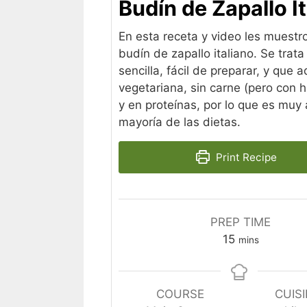
Budín de Zapallo I
En esta receta y video les muestr
budín de zapallo italiano. Se trat
sencilla, fácil de preparar, y que
vegetariana, sin carne (pero con h
y en proteínas, por lo que es muy
mayoría de las dietas.
Print Recipe
PREP TIME
minutes
15
mins
COURSE
CUIS