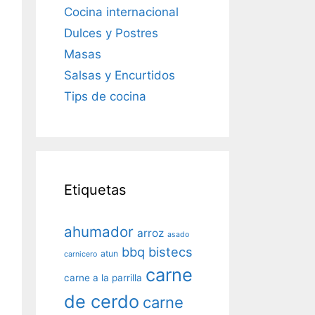
Cocina internacional
Dulces y Postres
Masas
Salsas y Encurtidos
Tips de cocina
Etiquetas
ahumador
arroz
asado
bbq
bistecs
atun
carnicero
carne
carne a la parrilla
de cerdo
carne