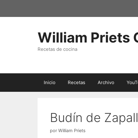
Saltar
al
contenido
William Priets
Recetas de cocina
Inicio
Recetas
Archivo
YouT
Budín de Zapall
por
William Priets