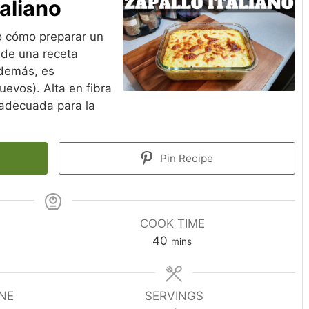
taliano
o cómo preparar un
a de una receta
 además, es
uevos). Alta en fibra
 adecuada para la
Pin Recipe
COOK TIME
minutes
40
mins
INE
SERVINGS