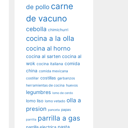
carne
de pollo
de vacuno
cebolla
chimichurri
cocina a la olla
cocina al horno
cocina al sarten
cocina al
wok
comida
cocina italiana
china
comida mexicana
costillas
costillar
garbanzos
herramientas de cocina
huevos
legumbres
lomo de cerdo
olla a
lomo liso
lomo vetado
presion
papas
panceta
parrilla a gas
parrilla
pasta
parrilla electrica