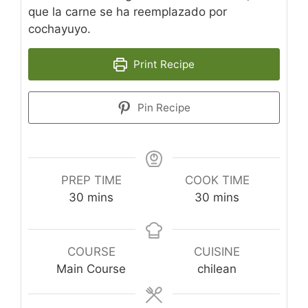
que la carne se ha reemplazado por
cochayuyo.
Print Recipe
Pin Recipe
PREP TIME
COOK TIME
minutes
minutes
30
mins
30
mins
COURSE
CUISINE
Main Course
chilean