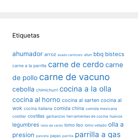
Etiquetas
ahumador
bbq
bistecs
arroz
atun
asado carnicero
carne de cerdo
carne
carne a la parrilla
carne de vacuno
de pollo
cocina a la olla
cebolla
chimichurri
cocina al horno
cocina al sarten
cocina al
wok
comida china
cocina italiana
comida mexicana
costillas
costillar
garbanzos
herramientas de cocina
huevos
olla a
legumbres
lomo liso
lomo vetado
lomo de cerdo
parrilla a gas
presion
papas
panceta
parrilla