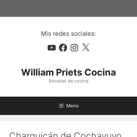
Saltar
al
contenido
Mis redes sociales:
YouTube
Facebook
Instagram
X
William Priets Cocina
Recetas de cocina
Menú
Charquicán de Cochayuyo