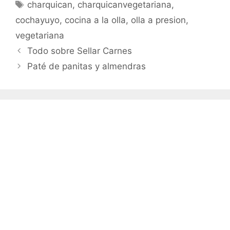
Etiquetas
charquican
,
charquicanvegetariana
,
cochayuyo
,
cocina a la olla
,
olla a presion
,
vegetariana
Todo sobre Sellar Carnes
Paté de panitas y almendras