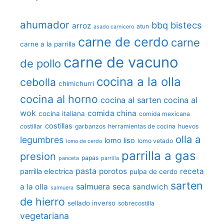
ahumador
bbq
bistecs
arroz
atun
asado carnicero
carne de cerdo
carne
carne a la parrilla
carne de vacuno
de pollo
cocina a la olla
cebolla
chimichurri
cocina al horno
cocina al sarten
cocina al
wok
comida china
cocina italiana
comida mexicana
costillas
costillar
garbanzos
herramientas de cocina
huevos
olla a
legumbres
lomo liso
lomo vetado
lomo de cerdo
parrilla a gas
presion
papas
panceta
parrilla
pasta
porotos
receta
parrilla electrica
pulpa de cerdo
sarten
salmuera seca
a la olla
sandwich
salmuera
de hierro
sellado inverso
sobrecostilla
vegetariana