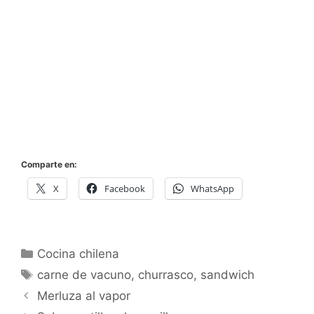
Comparte en:
X
Facebook
WhatsApp
Categorías
Cocina chilena
Etiquetas
carne de vacuno
,
churrasco
,
sandwich
Merluza al vapor