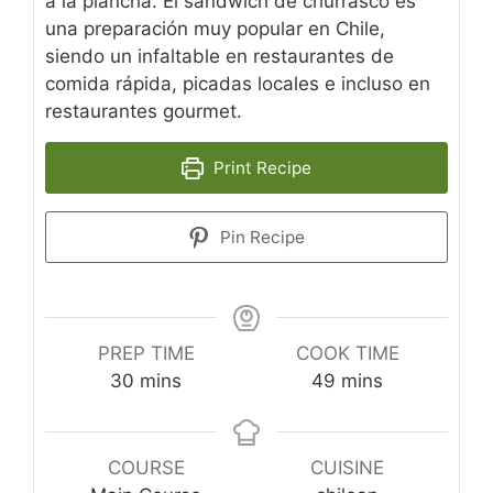
a la plancha. El sándwich de churrasco es
una preparación muy popular en Chile,
siendo un infaltable en restaurantes de
comida rápida, picadas locales e incluso en
restaurantes gourmet.
Print Recipe
Pin Recipe
PREP TIME
COOK TIME
minutes
minutes
30
mins
49
mins
COURSE
CUISINE