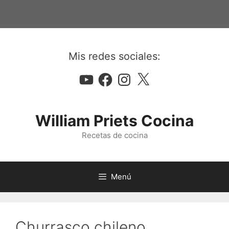
Saltar
al
contenido
Mis redes sociales:
YouTube
Facebook
Instagram
X
William Priets Cocina
Recetas de cocina
Menú
Churrasco chileno