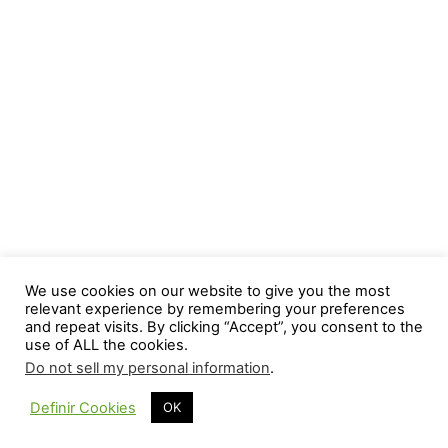
We use cookies on our website to give you the most
relevant experience by remembering your preferences
and repeat visits. By clicking “Accept”, you consent to the
use of ALL the cookies.
YouTube
Facebook
Instagram
X
Do not sell my personal information
.
Definir Cookies
OK
© 2026 William Priets Cocina
• Creado con
GeneratePress