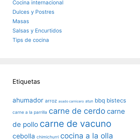
Cocina internacional
Dulces y Postres
Masas
Salsas y Encurtidos
Tips de cocina
Etiquetas
ahumador
bbq
bistecs
arroz
atun
asado carnicero
carne de cerdo
carne
carne a la parrilla
carne de vacuno
de pollo
cocina a la olla
cebolla
chimichurri