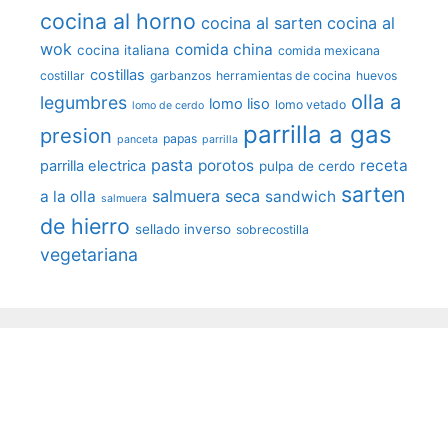
cocina al horno
cocina al sarten
cocina al
wok
comida china
cocina italiana
comida mexicana
costillas
costillar
garbanzos
herramientas de cocina
huevos
olla a
legumbres
lomo liso
lomo vetado
lomo de cerdo
parrilla a gas
presion
papas
panceta
parrilla
pasta
porotos
receta
parrilla electrica
pulpa de cerdo
sarten
salmuera seca
a la olla
sandwich
salmuera
de hierro
sellado inverso
sobrecostilla
vegetariana