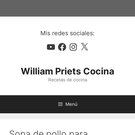
Saltar
al
contenido
Mis redes sociales:
YouTube
Facebook
Instagram
X
William Priets Cocina
Recetas de cocina
Menú
Sopa de pollo para