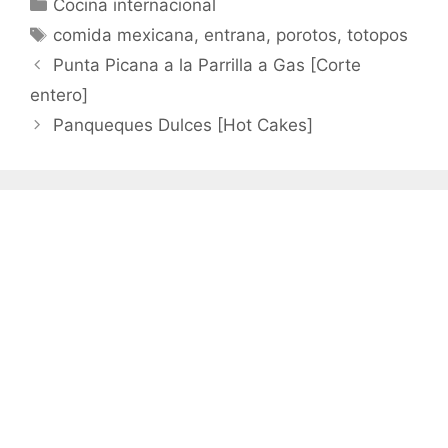
Categorías
Cocina internacional
Etiquetas
comida mexicana
,
entrana
,
porotos
,
totopos
Punta Picana a la Parrilla a Gas [Corte
entero]
Panqueques Dulces [Hot Cakes]