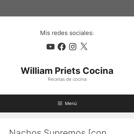
Saltar
al
contenido
Mis redes sociales:
YouTube
Facebook
Instagram
X
William Priets Cocina
Recetas de cocina
Menú
Nachos Supremos [con