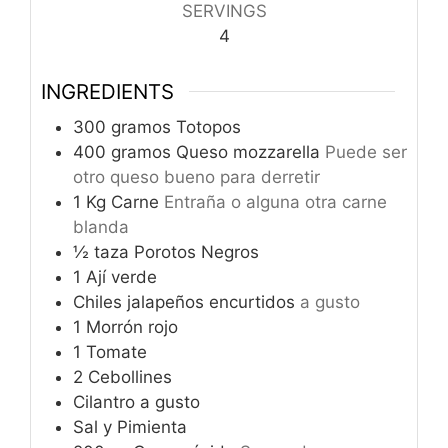
SERVINGS
4
INGREDIENTS
300
gramos
Totopos
400
gramos
Queso mozzarella
Puede ser
otro queso bueno para derretir
1
Kg
Carne
Entraña o alguna otra carne
blanda
½
taza
Porotos Negros
1
Ají verde
Chiles jalapeños encurtidos
a gusto
1
Morrón rojo
1
Tomate
2
Cebollines
Cilantro a gusto
Sal y Pimienta