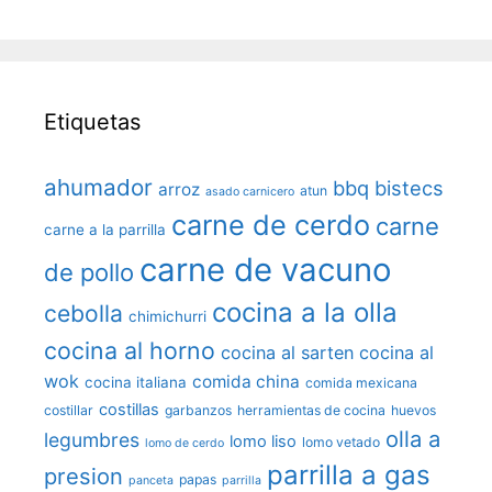
Etiquetas
ahumador
bbq
bistecs
arroz
atun
asado carnicero
carne de cerdo
carne
carne a la parrilla
carne de vacuno
de pollo
cocina a la olla
cebolla
chimichurri
cocina al horno
cocina al sarten
cocina al
wok
comida china
cocina italiana
comida mexicana
costillas
costillar
garbanzos
herramientas de cocina
huevos
olla a
legumbres
lomo liso
lomo vetado
lomo de cerdo
parrilla a gas
presion
papas
panceta
parrilla